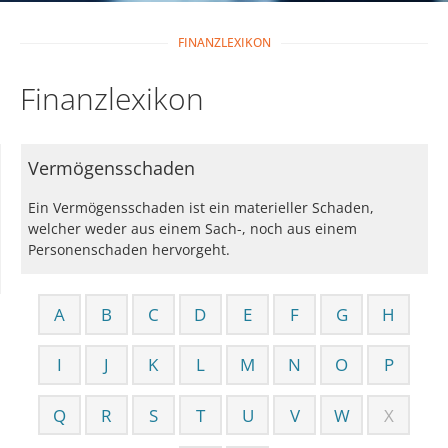
FINANZLEXIKON
Finanzlexikon
Vermögensschaden
Ein Vermögensschaden ist ein materieller Schaden,
welcher weder aus einem Sach-, noch aus einem
Personenschaden hervorgeht.
A
B
C
D
E
F
G
H
I
J
K
L
M
N
O
P
Q
R
S
T
U
V
W
X