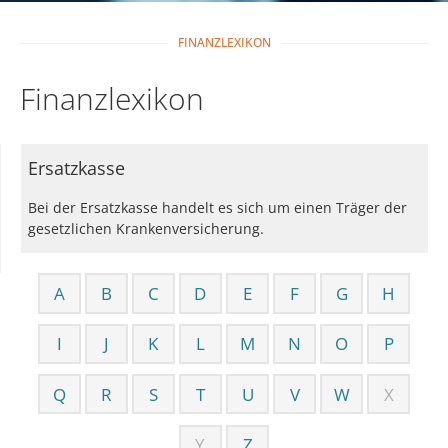
FINANZLEXIKON
Finanzlexikon
Ersatzkasse
Bei der Ersatzkasse handelt es sich um einen Träger der
gesetzlichen Krankenversicherung.
A
B
C
D
E
F
G
H
I
J
K
L
M
N
O
P
Q
R
S
T
U
V
W
X
Y
Z