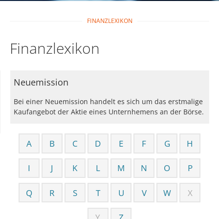
FINANZLEXIKON
Finanzlexikon
Neuemission
Bei einer Neuemission handelt es sich um das erstmalige
Kaufangebot der Aktie eines Unternhemens an der Börse.
A
B
C
D
E
F
G
H
I
J
K
L
M
N
O
P
Q
R
S
T
U
V
W
X
Y
Z