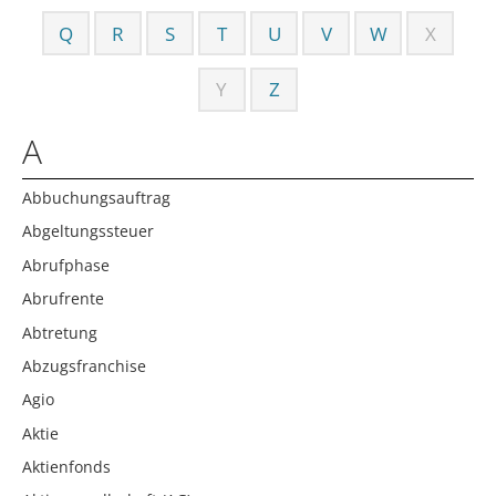
Q
R
S
T
U
V
W
X
Y
Z
A
Abbuchungsauftrag
Abgeltungssteuer
Abrufphase
Abrufrente
Abtretung
Abzugsfranchise
Agio
Aktie
Aktienfonds