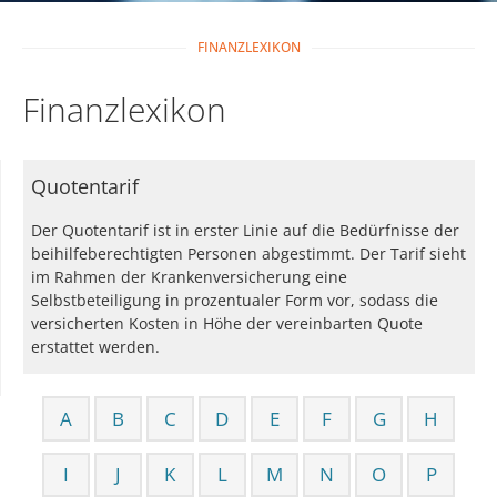
FINANZLEXIKON
Finanzlexikon
Quotentarif
Der Quotentarif ist in erster Linie auf die Bedürfnisse der
beihilfeberechtigten Personen abgestimmt. Der Tarif sieht
im Rahmen der Krankenversicherung eine
Selbstbeteiligung in prozentualer Form vor, sodass die
versicherten Kosten in Höhe der vereinbarten Quote
erstattet werden.
A
B
C
D
E
F
G
H
I
J
K
L
M
N
O
P