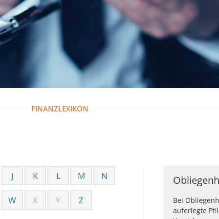
FINANZLEXIKON
J
K
L
M
N
Obliegenh
W
X
Y
Z
Bei Obliegenh
auferlegte Pf