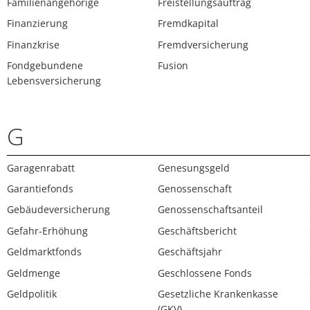
Familienangehörige
Freistellungsauftrag
Finanzierung
Fremdkapital
Finanzkrise
Fremdversicherung
Fondgebundene
Fusion
Lebensversicherung
G
Garagenrabatt
Genesungsgeld
Garantiefonds
Genossenschaft
Gebäudeversicherung
Genossenschaftsanteil
Gefahr-Erhöhung
Geschäftsbericht
Geldmarktfonds
Geschäftsjahr
Geldmenge
Geschlossene Fonds
Geldpolitik
Gesetzliche Krankenkasse
(GKV)