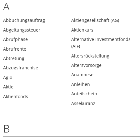
A
Abbuchungsauftrag
Aktiengesellschaft (AG)
Abgeltungssteuer
Aktienkurs
Abrufphase
Alternative Investmentfonds
(AIF)
Abrufrente
Altersrückstellung
Abtretung
Altersvorsorge
Abzugsfranchise
Anamnese
Agio
Anleihen
Aktie
Anteilschein
Aktienfonds
Assekuranz
B