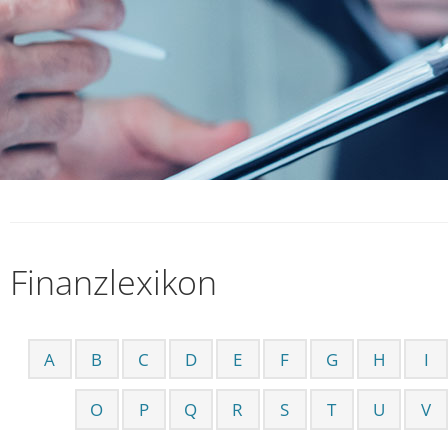
Finanzlexikon
A
B
C
D
E
F
G
H
I
O
P
Q
R
S
T
U
V