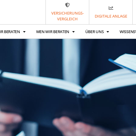
VERSICHERUNGS-
DIGITALE ANLAGE
VERGLEICH
IR BERATEN
WEN WIR BERATEN
ÜBER UNS
WISSENS