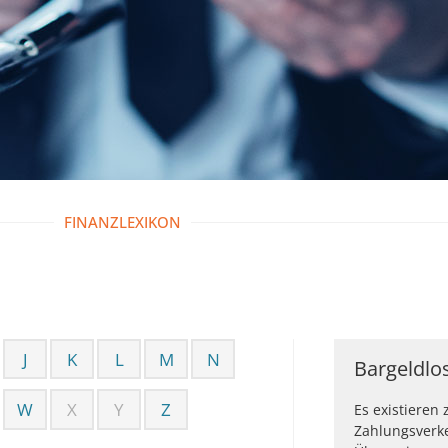
FINANZLEXIKON
J
K
L
M
N
Bargeldlo
W
X
Y
Z
Es existieren
Zahlungsverk