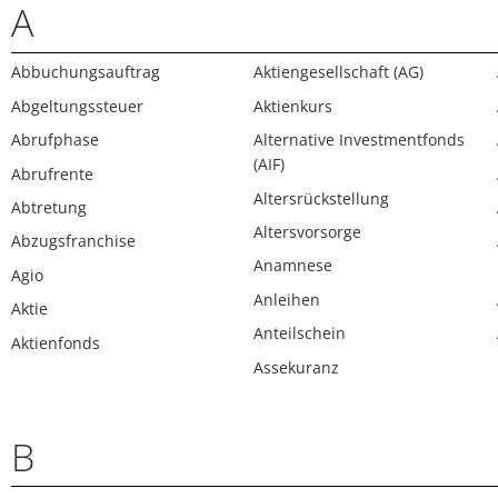
A
Abbuchungsauftrag
Aktiengesellschaft (AG)
Abgeltungssteuer
Aktienkurs
Abrufphase
Alternative Investmentfonds
(AIF)
Abrufrente
Altersrückstellung
Abtretung
Altersvorsorge
Abzugsfranchise
Anamnese
Agio
Anleihen
Aktie
Anteilschein
Aktienfonds
Assekuranz
B