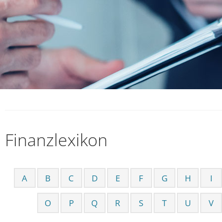
Finanzlexikon
A
B
C
D
E
F
G
H
I
O
P
Q
R
S
T
U
V