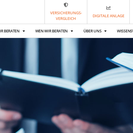
VERSICHERUNGS-
DIGITALE ANLAGE
VERGLEICH
IR BERATEN
WEN WIR BERATEN
ÜBER UNS
WISSENS