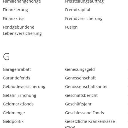
Familienangehörige
Freistellungsauftrag
Finanzierung
Fremdkapital
Finanzkrise
Fremdversicherung
Fondgebundene
Fusion
Lebensversicherung
G
Garagenrabatt
Genesungsgeld
Garantiefonds
Genossenschaft
Gebäudeversicherung
Genossenschaftsanteil
Gefahr-Erhöhung
Geschäftsbericht
Geldmarktfonds
Geschäftsjahr
Geldmenge
Geschlossene Fonds
Geldpolitik
Gesetzliche Krankenkasse
(GKV)