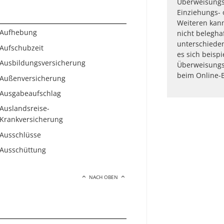
Überweisung
Einziehungs- 
Weiteren kan
Aufhebung
nicht belegha
unterschieden
Aufschubzeit
es sich beisp
Ausbildungsversicherung
Überweisungs
beim Online-Ba
Außenversicherung
Ausgabeaufschlag
Auslandsreise-
Krankversicherung
Ausschlüsse
Ausschüttung
NACH OBEN