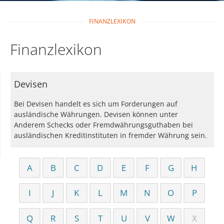
FINANZLEXIKON
Finanzlexikon
Devisen
Bei Devisen handelt es sich um Forderungen auf
ausländische Währungen. Devisen können unter
Anderem Schecks oder Fremdwährungsguthaben bei
ausländischen Kreditinstituten in fremder Währung sein.
A
B
C
D
E
F
G
H
I
J
K
L
M
N
O
P
Q
R
S
T
U
V
W
X