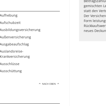
Beitragszahlu
gemischten Le
statt den Vert
Aufhebung
Der Versicher
Form leistungs
Aufschubzeit
Rückkaufswer
Ausbildungsversicherung
neues Deckung
Außenversicherung
Ausgabeaufschlag
Auslandsreise-
Krankversicherung
Ausschlüsse
Ausschüttung
NACH OBEN