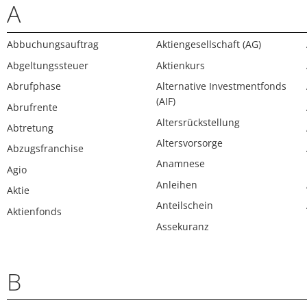
A
Abbuchungsauftrag
Aktiengesellschaft (AG)
Abgeltungssteuer
Aktienkurs
Abrufphase
Alternative Investmentfonds
(AIF)
Abrufrente
Altersrückstellung
Abtretung
Altersvorsorge
Abzugsfranchise
Anamnese
Agio
Anleihen
Aktie
Anteilschein
Aktienfonds
Assekuranz
B