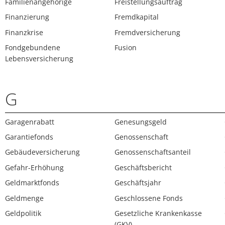
Familienangehörige
Freistellungsauftrag
Finanzierung
Fremdkapital
Finanzkrise
Fremdversicherung
Fondgebundene
Fusion
Lebensversicherung
G
Garagenrabatt
Genesungsgeld
Garantiefonds
Genossenschaft
Gebäudeversicherung
Genossenschaftsanteil
Gefahr-Erhöhung
Geschäftsbericht
Geldmarktfonds
Geschäftsjahr
Geldmenge
Geschlossene Fonds
Geldpolitik
Gesetzliche Krankenkasse
(GKV)