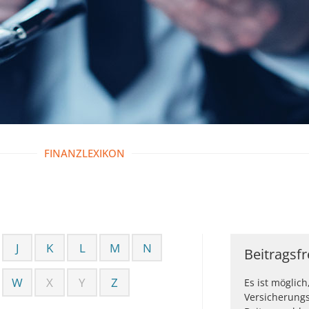
FINANZLEXIKON
J
K
L
M
N
Beitragsf
W
X
Y
Z
Es ist möglich
Versicherung