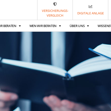
VERSICHERUNGS-
DIGITALE ANLAGE
VERGLEICH
IR BERATEN
WEN WIR BERATEN
ÜBER UNS
WISSENS