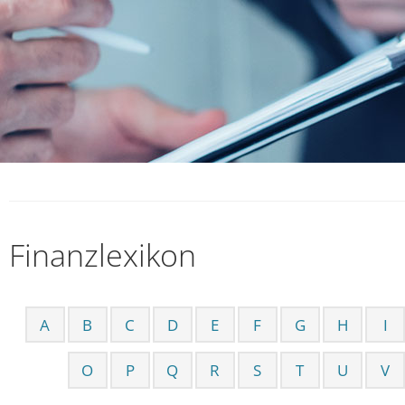
Finanzlexikon
A
B
C
D
E
F
G
H
I
O
P
Q
R
S
T
U
V