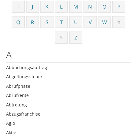
I
J
K
L
M
N
O
P
Q
R
S
T
U
V
W
X
Y
Z
A
Abbuchungsauftrag
Abgeltungssteuer
Abrufphase
Abrufrente
Abtretung
Abzugsfranchise
Agio
Aktie