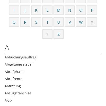
I
J
K
L
M
N
O
P
Q
R
S
T
U
V
W
X
Y
Z
A
Abbuchungsauftrag
Abgeltungssteuer
Abrufphase
Abrufrente
Abtretung
Abzugsfranchise
Agio