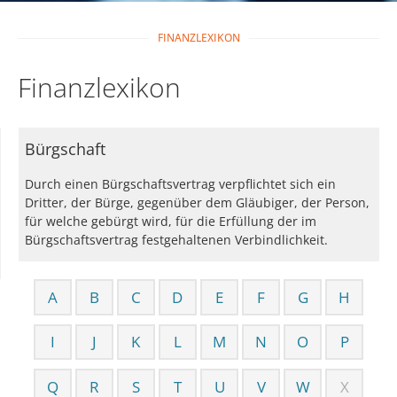
FINANZLEXIKON
Finanzlexikon
Bürgschaft
Durch einen Bürgschaftsvertrag verpflichtet sich ein
Dritter, der Bürge, gegenüber dem Gläubiger, der Person,
für welche gebürgt wird, für die Erfüllung der im
Bürgschaftsvertrag festgehaltenen Verbindlichkeit.
A
B
C
D
E
F
G
H
I
J
K
L
M
N
O
P
Q
R
S
T
U
V
W
X