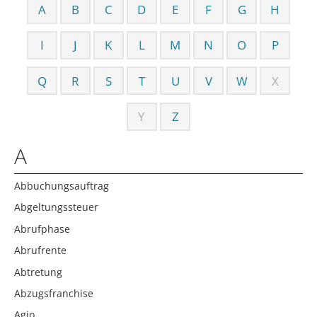
A
B
C
D
E
F
G
H
I
J
K
L
M
N
O
P
Q
R
S
T
U
V
W
X
Y
Z
A
Abbuchungsauftrag
Abgeltungssteuer
Abrufphase
Abrufrente
Abtretung
Abzugsfranchise
Agio