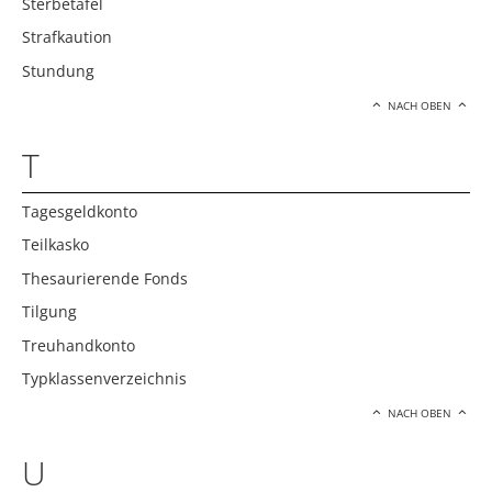
Sterbetafel
Strafkaution
Stundung
NACH OBEN
T
Tagesgeldkonto
Teilkasko
Thesaurierende Fonds
Tilgung
Treuhandkonto
Typklassenverzeichnis
NACH OBEN
U