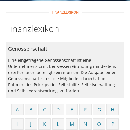
FINANZLEXIKON
Finanzlexikon
Genossenschaft
Eine eingetragene Genossenschaft ist eine
Unternehmensform, bei wessen Gründung mindestens
drei Personen beteiligt sein müssen. Die Aufgabe einer
Genossenschaft ist es, die Mitglieder dauerhaft im
Rahmen des Prinzips der Selbsthilfe, Selbstverwaltung
und Selbstverantwortung, zu fördern.
A
B
C
D
E
F
G
H
I
J
K
L
M
N
O
P