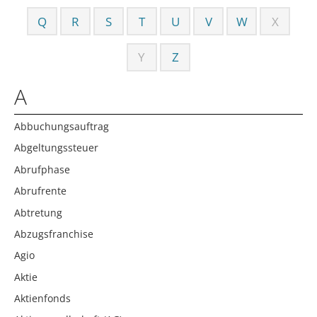
Q
R
S
T
U
V
W
X
Y
Z
A
Abbuchungsauftrag
Abgeltungssteuer
Abrufphase
Abrufrente
Abtretung
Abzugsfranchise
Agio
Aktie
Aktienfonds