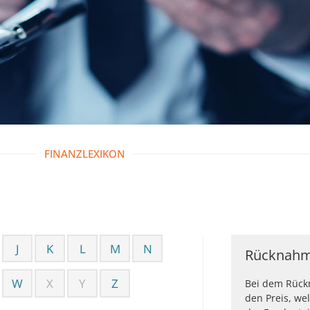
FINANZLEXIKON
J
K
L
M
N
Rücknahm
W
X
Y
Z
Bei dem Rück
den Preis, we