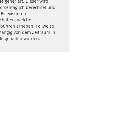
le generiert. Dieser wird
börsentäglich berechnet und
. Es existieren
schaften, welche
ühren erheben. Teilweise
hängig von dem Zeitraum in
le gehalten wurden.