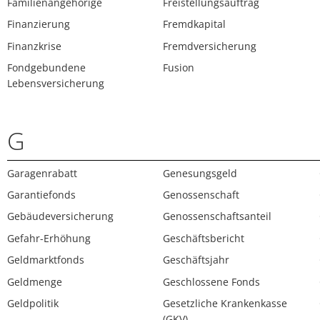
Familienangehörige
Freistellungsauftrag
Finanzierung
Fremdkapital
Finanzkrise
Fremdversicherung
Fondgebundene
Fusion
Lebensversicherung
G
Garagenrabatt
Genesungsgeld
Garantiefonds
Genossenschaft
Gebäudeversicherung
Genossenschaftsanteil
Gefahr-Erhöhung
Geschäftsbericht
Geldmarktfonds
Geschäftsjahr
Geldmenge
Geschlossene Fonds
Geldpolitik
Gesetzliche Krankenkasse
(GKV)