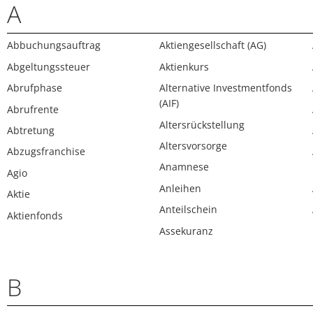
A
Abbuchungsauftrag
Aktiengesellschaft (AG)
Abgeltungssteuer
Aktienkurs
Abrufphase
Alternative Investmentfonds
(AIF)
Abrufrente
Altersrückstellung
Abtretung
Altersvorsorge
Abzugsfranchise
Anamnese
Agio
Anleihen
Aktie
Anteilschein
Aktienfonds
Assekuranz
B