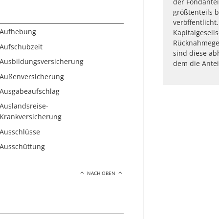
der Fondantei
größtenteils 
veröffentlicht
Aufhebung
Kapitalgesell
Rücknahmegeb
Aufschubzeit
sind diese ab
Ausbildungsversicherung
dem die Antei
Außenversicherung
Ausgabeaufschlag
Auslandsreise-
Krankversicherung
Ausschlüsse
Ausschüttung
NACH OBEN