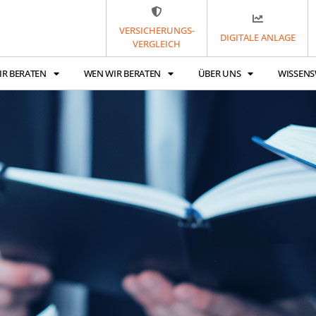
VERSICHERUNGS-
DIGITALE ANLAGE
VERGLEICH
IR BERATEN
WEN WIR BERATEN
ÜBER UNS
WISSENS