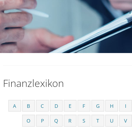
Finanzlexikon
A
B
C
D
E
F
G
H
I
O
P
Q
R
S
T
U
V