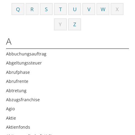
Q
R
S
T
U
V
W
X
Y
Z
A
Abbuchungsauftrag
Abgeltungssteuer
Abrufphase
Abrufrente
Abtretung
Abzugsfranchise
Agio
Aktie
Aktienfonds