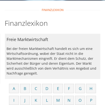
FINANZLEXIKON
Finanzlexikon
Freie Marktwirtschaft
Bei der freien Marktwirtschaft handelt es sich um eine
Wirtschaftsordnung, wobei der Staat nicht in die
Marktmechanismen eingreift. Er dient dem Schutz, der
Sicherheit der Bürger und deren Eigentum. Der Markt
wird ausschließlich von dem Verhältnis von Angebot und
Nachfrage geregelt.
A
B
C
D
E
F
G
H
I
J
K
L
M
N
O
P