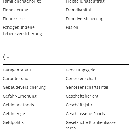
Familienangehörige
Freistellungsauftrag
Finanzierung
Fremdkapital
Finanzkrise
Fremdversicherung
Fondgebundene
Fusion
Lebensversicherung
G
Garagenrabatt
Genesungsgeld
Garantiefonds
Genossenschaft
Gebäudeversicherung
Genossenschaftsanteil
Gefahr-Erhöhung
Geschäftsbericht
Geldmarktfonds
Geschäftsjahr
Geldmenge
Geschlossene Fonds
Geldpolitik
Gesetzliche Krankenkasse
(GKV)