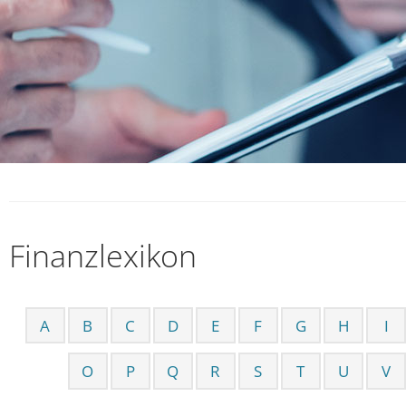
Finanzlexikon
A
B
C
D
E
F
G
H
I
O
P
Q
R
S
T
U
V