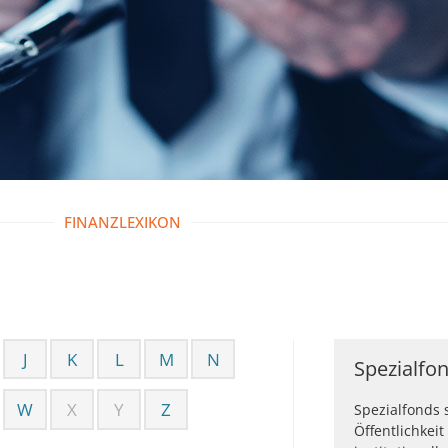
FINANZLEXIKON
J
K
L
M
N
Spezialfo
W
X
Y
Z
Spezialfonds s
Öffentlichkei