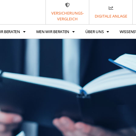
VERSICHERUNGS-
DIGITALE ANLAGE
VERGLEICH
IR BERATEN
WEN WIR BERATEN
ÜBER UNS
WISSENS