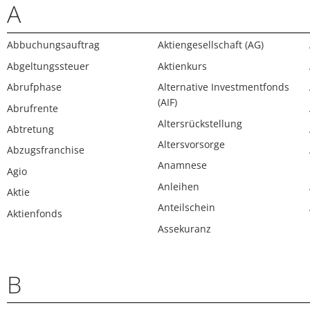
A
Abbuchungsauftrag
Aktiengesellschaft (AG)
Abgeltungssteuer
Aktienkurs
Abrufphase
Alternative Investmentfonds
(AIF)
Abrufrente
Altersrückstellung
Abtretung
Altersvorsorge
Abzugsfranchise
Anamnese
Agio
Anleihen
Aktie
Anteilschein
Aktienfonds
Assekuranz
B