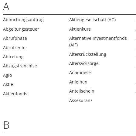
A
Abbuchungsauftrag
Aktiengesellschaft (AG)
Abgeltungssteuer
Aktienkurs
Abrufphase
Alternative Investmentfonds
(AIF)
Abrufrente
Altersrückstellung
Abtretung
Altersvorsorge
Abzugsfranchise
Anamnese
Agio
Anleihen
Aktie
Anteilschein
Aktienfonds
Assekuranz
B