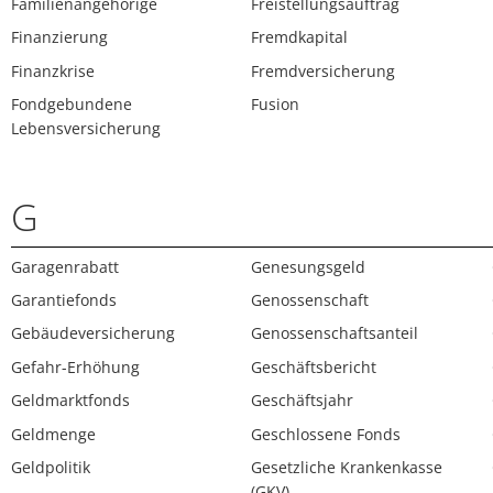
Familienangehörige
Freistellungsauftrag
Finanzierung
Fremdkapital
Finanzkrise
Fremdversicherung
Fondgebundene
Fusion
Lebensversicherung
G
Garagenrabatt
Genesungsgeld
Garantiefonds
Genossenschaft
Gebäudeversicherung
Genossenschaftsanteil
Gefahr-Erhöhung
Geschäftsbericht
Geldmarktfonds
Geschäftsjahr
Geldmenge
Geschlossene Fonds
Geldpolitik
Gesetzliche Krankenkasse
(GKV)