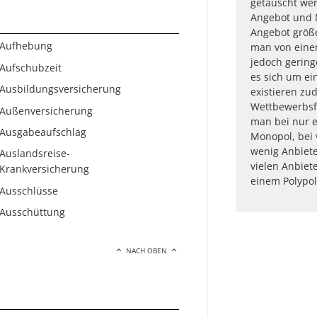
getauscht wer
Angebot und N
Angebot größe
Aufhebung
man von eine
jedoch gering
Aufschubzeit
es sich um ei
Ausbildungsversicherung
existieren z
Wettbewerbsf
Außenversicherung
man bei nur 
Ausgabeaufschlag
Monopol, bei 
wenig Anbiete
Auslandsreise-
vielen Anbiet
Krankversicherung
einem Polypol
Ausschlüsse
Ausschüttung
NACH OBEN