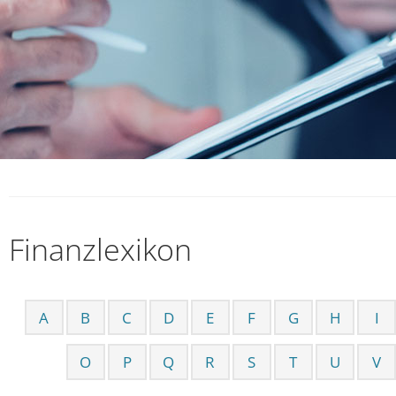
Finanzlexikon
A
B
C
D
E
F
G
H
I
O
P
Q
R
S
T
U
V