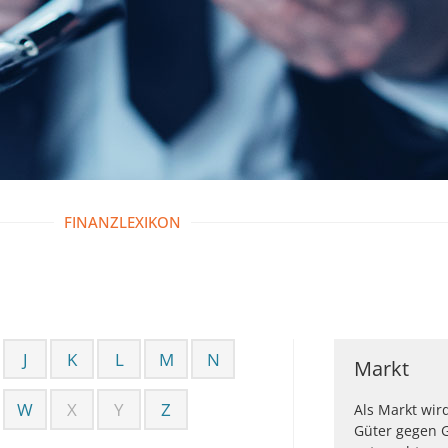
FINANZLEXIKON
J
K
L
M
N
Markt
W
X
Y
Z
Als Markt wir
Güter gegen G