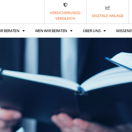
VERSICHERUNGS-
DIGITALE ANLAGE
VERGLEICH
IR BERATEN
WEN WIR BERATEN
ÜBER UNS
WISSENS