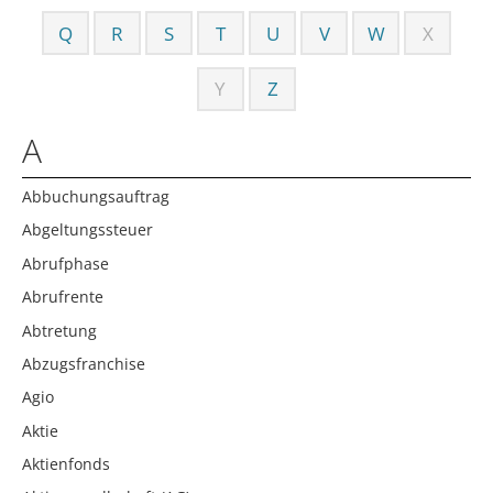
Q
R
S
T
U
V
W
X
Y
Z
A
Abbuchungsauftrag
Abgeltungssteuer
Abrufphase
Abrufrente
Abtretung
Abzugsfranchise
Agio
Aktie
Aktienfonds