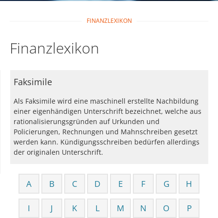
FINANZLEXIKON
Finanzlexikon
Faksimile
Als Faksimile wird eine maschinell erstellte Nachbildung
einer eigenhändigen Unterschrift bezeichnet, welche aus
rationalisierungsgründen auf Urkunden und
Policierungen, Rechnungen und Mahnschreiben gesetzt
werden kann. Kündigungsschreiben bedürfen allerdings
der originalen Unterschrift.
A
B
C
D
E
F
G
H
I
J
K
L
M
N
O
P