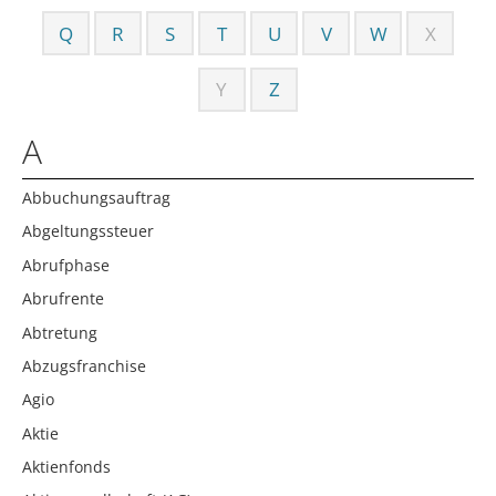
Q
R
S
T
U
V
W
X
Y
Z
A
Abbuchungsauftrag
Abgeltungssteuer
Abrufphase
Abrufrente
Abtretung
Abzugsfranchise
Agio
Aktie
Aktienfonds