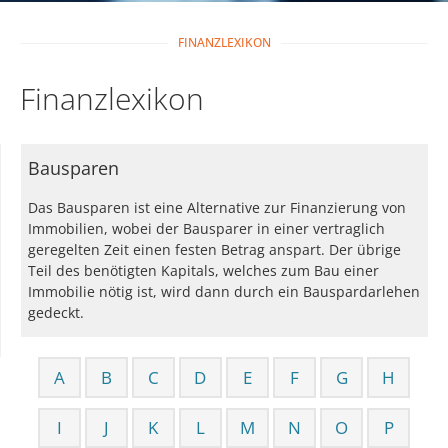
FINANZLEXIKON
Finanzlexikon
Bausparen
Das Bausparen ist eine Alternative zur Finanzierung von
Immobilien, wobei der Bausparer in einer vertraglich
geregelten Zeit einen festen Betrag anspart. Der übrige
Teil des benötigten Kapitals, welches zum Bau einer
Immobilie nötig ist, wird dann durch ein Bauspardarlehen
gedeckt.
A
B
C
D
E
F
G
H
I
J
K
L
M
N
O
P