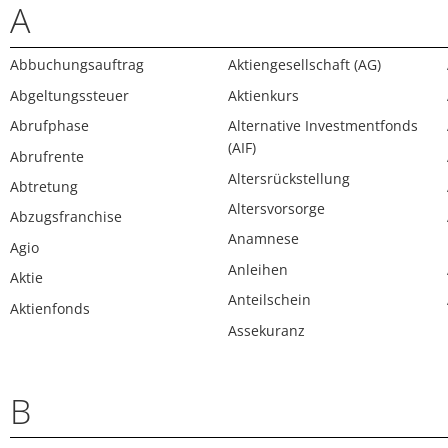
A
Abbuchungsauftrag
Aktiengesellschaft (AG)
Abgeltungssteuer
Aktienkurs
Abrufphase
Alternative Investmentfonds
(AIF)
Abrufrente
Altersrückstellung
Abtretung
Altersvorsorge
Abzugsfranchise
Anamnese
Agio
Anleihen
Aktie
Anteilschein
Aktienfonds
Assekuranz
B