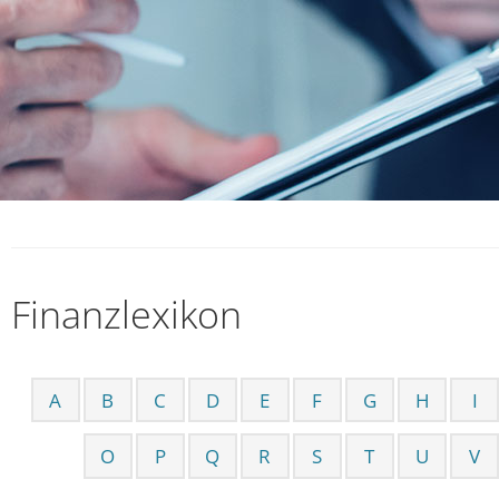
Finanzlexikon
A
B
C
D
E
F
G
H
I
O
P
Q
R
S
T
U
V