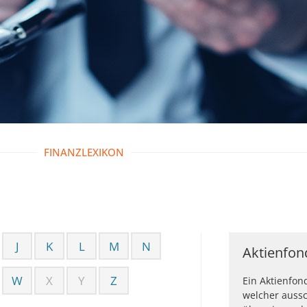
FINANZLEXIKON
J
K
L
M
N
Aktienfon
W
X
Y
Z
Ein Aktienfon
welcher aussc