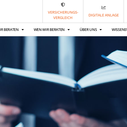
VERSICHERUNGS-
DIGITALE ANLAGE
VERGLEICH
IR BERATEN
WEN WIR BERATEN
ÜBER UNS
WISSENS