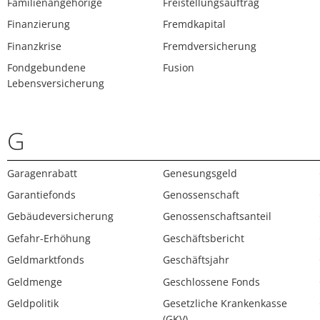
Familienangehörige
Freistellungsauftrag
Finanzierung
Fremdkapital
Finanzkrise
Fremdversicherung
Fondgebundene
Fusion
Lebensversicherung
G
Garagenrabatt
Genesungsgeld
Garantiefonds
Genossenschaft
Gebäudeversicherung
Genossenschaftsanteil
Gefahr-Erhöhung
Geschäftsbericht
Geldmarktfonds
Geschäftsjahr
Geldmenge
Geschlossene Fonds
Geldpolitik
Gesetzliche Krankenkasse
(GKV)