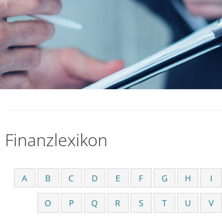
Finanzlexikon
A
B
C
D
E
F
G
H
I
O
P
Q
R
S
T
U
V