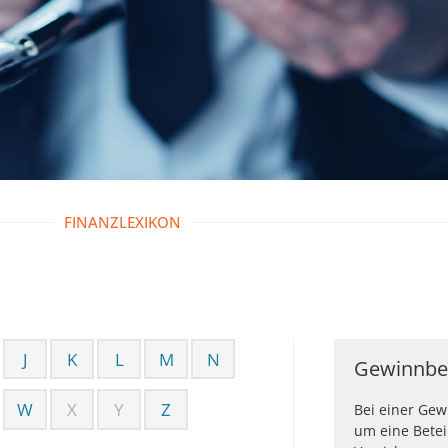
FINANZLEXIKON
J
K
L
M
N
Gewinnbet
W
X
Y
Z
Bei einer Gew
um eine Betei