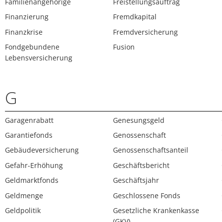
Familienangehörige
Freistellungsauftrag
Finanzierung
Fremdkapital
Finanzkrise
Fremdversicherung
Fondgebundene
Fusion
Lebensversicherung
G
Garagenrabatt
Genesungsgeld
Garantiefonds
Genossenschaft
Gebäudeversicherung
Genossenschaftsanteil
Gefahr-Erhöhung
Geschäftsbericht
Geldmarktfonds
Geschäftsjahr
Geldmenge
Geschlossene Fonds
Geldpolitik
Gesetzliche Krankenkasse
(GKV)