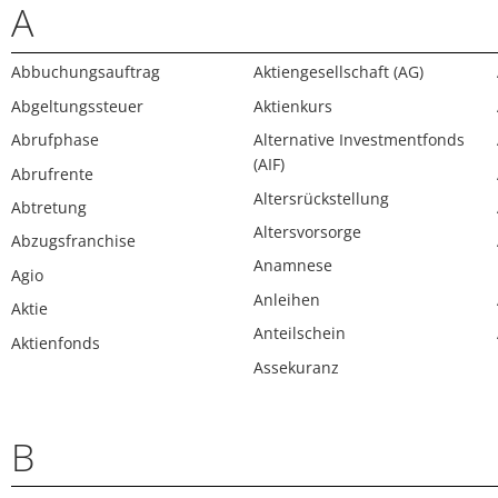
A
Abbuchungsauftrag
Aktiengesellschaft (AG)
Abgeltungssteuer
Aktienkurs
Abrufphase
Alternative Investmentfonds
(AIF)
Abrufrente
Altersrückstellung
Abtretung
Altersvorsorge
Abzugsfranchise
Anamnese
Agio
Anleihen
Aktie
Anteilschein
Aktienfonds
Assekuranz
B