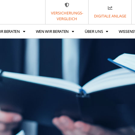
VERSICHERUNGS-
DIGITALE ANLAGE
VERGLEICH
IR BERATEN
WEN WIR BERATEN
ÜBER UNS
WISSENS