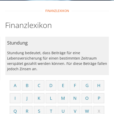
FINANZLEXIKON
Finanzlexikon
Stundung
Stundung bedeutet, dass Beiträge für eine
Lebensversicherung für einen bestimmten Zeitraum
verspätet gezahlt werden können. Für diese Beträge fallen
jedoch Zinsen an.
A
B
C
D
E
F
G
H
I
J
K
L
M
N
O
P
Q
R
S
T
U
V
W
X