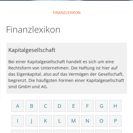
FINANZLEXIKON
Finanzlexikon
Kapitalgesellschaft
Bei einer Kapitalgesellschaft handelt es sich um eine
Rechtsform von Unternehmen. Die Haftung ist hier auf
das Eigenkapital, also auf das Vermögen der Gesellschaft,
begrenzt. Die häufigsten Formen einer Kapitalgesellschaft
sind GmbH und AG.
A
B
C
D
E
F
G
H
I
J
K
L
M
N
O
P