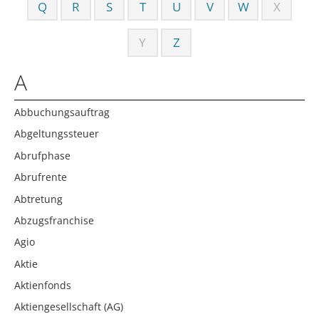
Q
R
S
T
U
V
W
X
Y
Z
A
Abbuchungsauftrag
Abgeltungssteuer
Abrufphase
Abrufrente
Abtretung
Abzugsfranchise
Agio
Aktie
Aktienfonds
Aktiengesellschaft (AG)