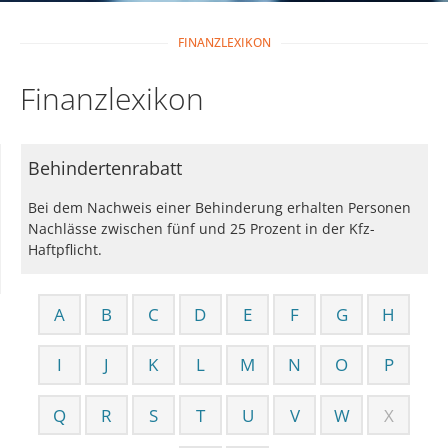
FINANZLEXIKON
Finanzlexikon
Behindertenrabatt
Bei dem Nachweis einer Behinderung erhalten Personen
Nachlässe zwischen fünf und 25 Prozent in der Kfz-
Haftpflicht.
A
B
C
D
E
F
G
H
I
J
K
L
M
N
O
P
Q
R
S
T
U
V
W
X