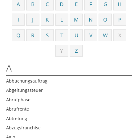
A
B
C
D
E
F
G
H
I
J
K
L
M
N
O
P
Q
R
S
T
U
V
W
X
Y
Z
A
Abbuchungsauftrag
Abgeltungssteuer
Abrufphase
Abrufrente
Abtretung
Abzugsfranchise
Agio