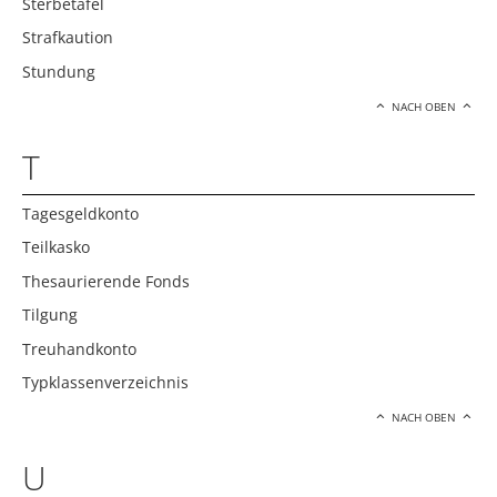
Sterbetafel
Strafkaution
Stundung
NACH OBEN
T
Tagesgeldkonto
Teilkasko
Thesaurierende Fonds
Tilgung
Treuhandkonto
Typklassenverzeichnis
NACH OBEN
U