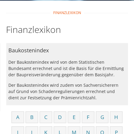
FINANZLEXIKON
Finanzlexikon
Baukostenindex
Der Baukostenindex wird von dem Statistischen
Bundesamt errechnet und ist die Basis für die Ermittlung
der Baupreisveränderung gegenüber dem Basisjahr.
Der Baukostenindex wird zudem von Sachversicherern
auf Grund von Schadenregulierungen errechnet und
dient zur Festsetzung der Prämienrichtzahl.
A
B
C
D
E
F
G
H
I
J
K
L
M
N
O
P