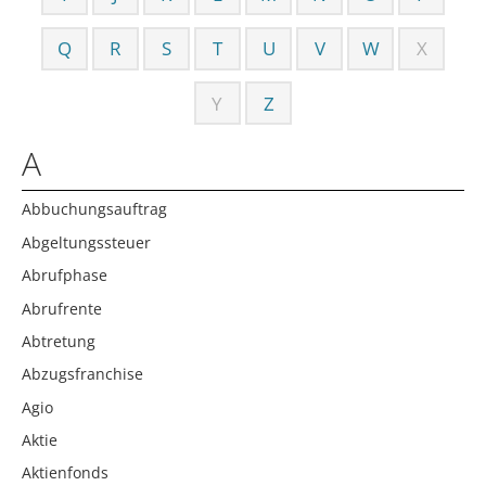
Q
R
S
T
U
V
W
X
Y
Z
A
Abbuchungsauftrag
Abgeltungssteuer
Abrufphase
Abrufrente
Abtretung
Abzugsfranchise
Agio
Aktie
Aktienfonds