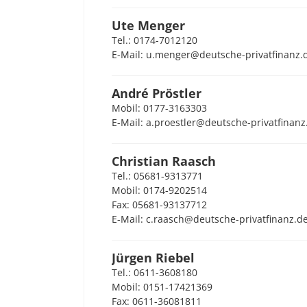
Ute Menger
Tel.: 0174-7012120
E-Mail: u.menger@deutsche-privatfinanz.
André Pröstler
Mobil: 0177-3163303
E-Mail: a.proestler@deutsche-privatfinanz
Christian Raasch
Tel.: 05681-9313771
Mobil: 0174-9202514
Fax: 05681-93137712
E-Mail: c.raasch@deutsche-privatfinanz.d
Jürgen Riebel
Tel.: 0611-3608180
Mobil: 0151-17421369
Fax: 0611-36081811