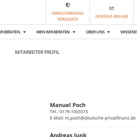
VERSICHERUNGS-
DIGITALE ANLAGE
VERGLEICH
IR BERATEN
WEN WIR BERATEN
ÜBER UNS
WISSENS
MITARBEITER PROFIL
Manuel Poch
Tel.: 0179-1003315
E-Mail: m.poch@deutsche-privatfinanz.de
Andreas Junk