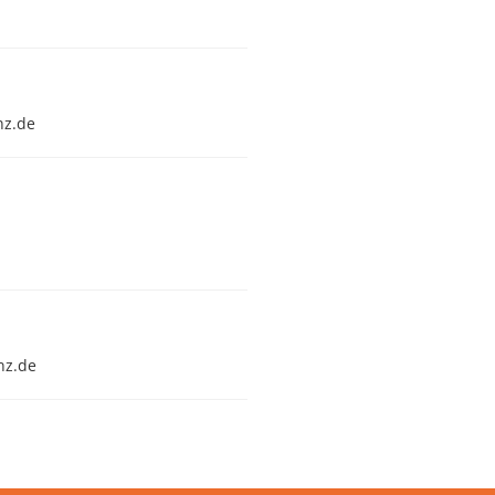
nz.de
nz.de