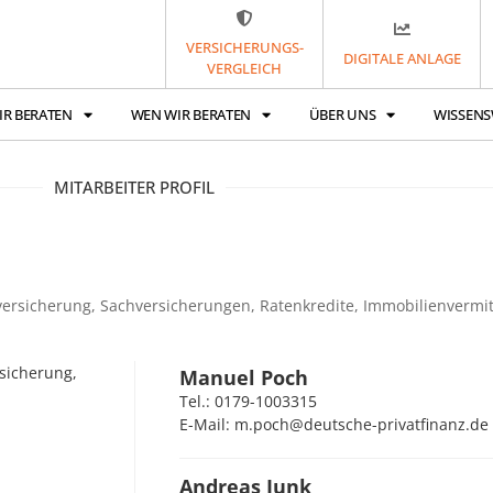
VERSICHERUNGS-
DIGITALE ANLAGE
VERGLEICH
IR BERATEN
WEN WIR BERATEN
ÜBER UNS
WISSENS
MITARBEITER PROFIL
versicherung, Sachversicherungen, Ratenkredite, Immobilienvermi
sicherung,
Manuel Poch
Tel.: 0179-1003315
E-Mail: m.poch@deutsche-privatfinanz.de
Andreas Junk