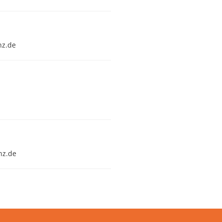
nz.de
nz.de