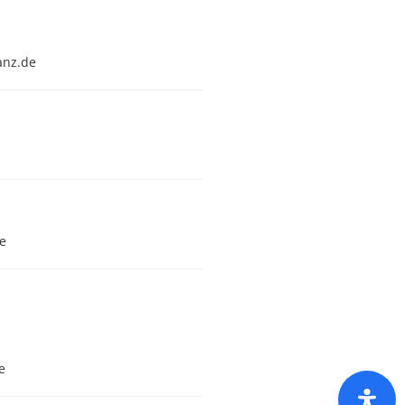
anz.de
de
e