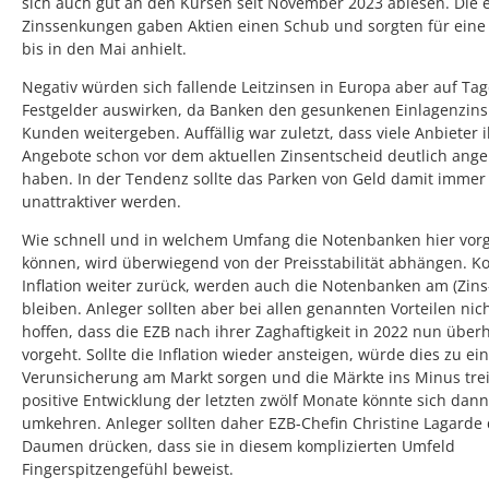
sich auch gut an den Kursen seit November 2023 ablesen. Die 
Zinssenkungen gaben Aktien einen Schub und sorgten für eine R
bis in den Mai anhielt.
Negativ würden sich fallende Leitzinsen in Europa aber auf Ta
Festgelder auswirken, da Banken den gesunkenen Einlagenzins
Kunden weitergeben. Auffällig war zuletzt, dass viele Anbieter 
Angebote schon vor dem aktuellen Zinsentscheid deutlich ange
haben. In der Tendenz sollte das Parken von Geld damit immer
unattraktiver werden.
Wie schnell und in welchem Umfang die Notenbanken hier vor
können, wird überwiegend von der Preisstabilität abhängen. K
Inflation weiter zurück, werden auch die Notenbanken am (Zins
bleiben. Anleger sollten aber bei allen genannten Vorteilen nic
hoffen, dass die EZB nach ihrer Zaghaftigkeit in 2022 nun über
vorgeht. Sollte die Inflation wieder ansteigen, würde dies zu ei
Verunsicherung am Markt sorgen und die Märkte ins Minus trei
positive Entwicklung der letzten zwölf Monate könnte sich dann
umkehren. Anleger sollten daher EZB-Chefin Christine Lagarde 
Daumen drücken, dass sie in diesem komplizierten Umfeld
Fingerspitzengefühl beweist.