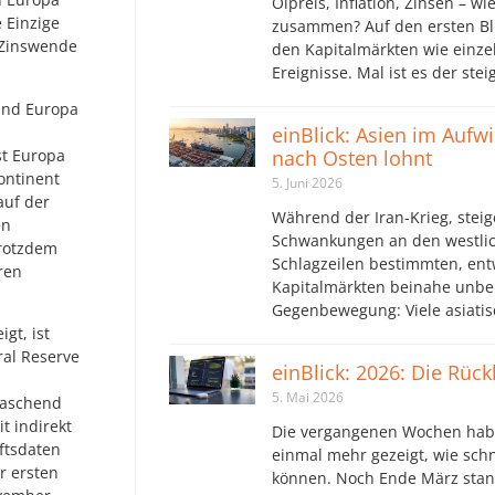
Ölpreis, Inflation, Zinsen – wi
 Einzige
zusammen? Auf den ersten Bli
 Zinswende
den Kapitalmärkten wie einz
Ereignisse. Mal ist es der ste
 und Europa
einBlick: Asien im Aufw
st Europa
nach Osten lohnt
ontinent
5. Juni 2026
auf der
Während der Iran-Krieg, steig
en
Schwankungen an den westlic
trotzdem
Schlagzeilen bestimmten, ent
ren
Kapitalmärkten beinahe unbe
Gegenbewegung: Viele asiatis
gt, ist
ral Reserve
einBlick: 2026: Die Rüc
5. Mai 2026
raschend
t indirekt
Die vergangenen Wochen hab
ftsdaten
einmal mehr gezeigt, wie sch
r ersten
können. Noch Ende März stan