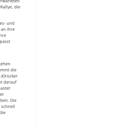
erwarteten
allye, die
ges- und
 an ihre
ihre
passt
gehen
ommt die
-)Drücker
ht darauf
hastet
ner
ben. Die
 schnell
die