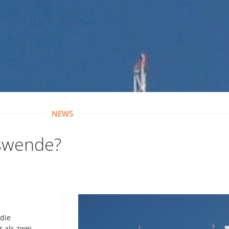
NEWS
nswende?
die
 als zwei