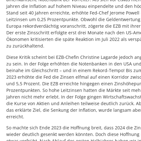
Jahren die Inflation auf hohem Niveau einpendelte und den hö
Stand seit 40 Jahren erreichte, erhöhte Fed-Chef Jerome Powell 
Leitzinsen um 0,25 Prozentpunkte. Obwohl die Geldentwertung
Europa rekordverdächtig voranschritt, zögerte die EZB mit ihrer
Der erste Zinsschritt erfolgte erst drei Monate nach den US-Am
Ökonomen kritisierten die späte Reaktion im Juli 2022 als versp
zu zurückhaltend.
Diese Kritik scheint bei EZB-Chefin Christine Lagarde jedoch 
zu sein. In der Folge erhöhten die Notenbanken in den USA un
beinahe im Gleichschritt – und in einem Rekord-Tempo! Bis z
2023 erhöhte die Fed die Zinsen elfmal auf einen Korridor zwis
und 5,5 Prozent. Die EZB erreichte hingegen einen Zinshöhepun
Prozentpunkten. So hohe Leitzinsen hatten die Märkte seit mehr
Jahren nicht mehr erlebt. In der Folge gingen Wirtschaftswach
die Kurse von Aktien und Anleihen teilweise deutlich zurück. A
das erklärte Ziel, die Senkung der Inflation, wurde langsam abe
erreicht.
So machte sich Ende 2023 die Hoffnung breit, dass 2024 die Zi
wieder deutlich gesenkt werden könnten. Doch diese Hoffnung
etwas verfrüht. Nach Ablauf des ersten Halbjahres haben wir i