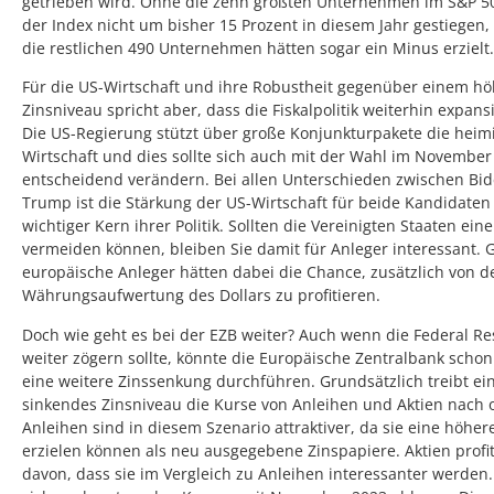
getrieben wird. Ohne die zehn größten Unternehmen im S&P 5
der Index nicht um bisher 15 Prozent in diesem Jahr gestiegen
die restlichen 490 Unternehmen hätten sogar ein Minus erzielt.
Für die US-Wirtschaft und ihre Robustheit gegenüber einem h
Zinsniveau spricht aber, dass die Fiskalpolitik weiterhin expansi
Die US-Regierung stützt über große Konjunkturpakete die heim
Wirtschaft und dies sollte sich auch mit der Wahl im November
entscheidend verändern. Bei allen Unterschieden zwischen Bi
Trump ist die Stärkung der US-Wirtschaft für beide Kandidaten
wichtiger Kern ihrer Politik. Sollten die Vereinigten Staaten ein
vermeiden können, bleiben Sie damit für Anleger interessant. 
europäische Anleger hätten dabei die Chance, zusätzlich von d
Währungsaufwertung des Dollars zu profitieren.
Doch wie geht es bei der EZB weiter? Auch wenn die Federal Re
weiter zögern sollte, könnte die Europäische Zentralbank schon
eine weitere Zinssenkung durchführen. Grundsätzlich treibt ei
sinkendes Zinsniveau die Kurse von Anleihen und Aktien nach o
Anleihen sind in diesem Szenario attraktiver, da sie eine höher
erzielen können als neu ausgegebene Zinspapiere. Aktien profi
davon, dass sie im Vergleich zu Anleihen interessanter werden. 