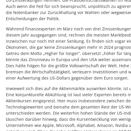
US-Zinssenkungen nehmen: die Präsidentschaftswahlen im No
Auch wenn die Fed für sich beansprucht, unpolitisch zu agiere
die Notenbanker zur Zurückhaltung vor Wahlen oder wegweis
Entscheidungen der Politik.
Während Finanzexperten im März noch von drei Zinssenkungen
diesem Jahr ausgegangen sind, rechnen die meisten Marktbeo
inzwischen nur noch mit einer Senkung. Es finden sich sogar ei
Ökonomen, die gar keine Zinssenkungen mehr in 2024 prognost
Getreu dem Motto „Higher for longer“, übersetzt „höher für läng
könnte das Zinsniveau in Europa und den USA weiter auseinan
Dies hätte Folgen für die größte Volkswirtschaft der Welt. Hohe
bremsen die Wirtschaftstätigkeit, verteuern Investitionen und
einer Aufwertung des US-Dollars gegenüber dem Euro sorgen.
Inwieweit sich dies auf die Aktienmärkte auswirken könnte, ist 
Eine konjunkturelle Abkühlung ist laut vieler Experten bereits i
Aktienkursen eingepreist. Hier muss insbesondere zwischen d
Technologiewerten und beinahe dem gesamten Rest der US-Wir
unterschieden werden. Die weiterhin hohen Stände der US-Ind
täuschen darüber hinweg, dass die Kursentwicklung von weni
Unternehmen wie Apple, Microsoft, Alphabet, Amazon, Nvidia 