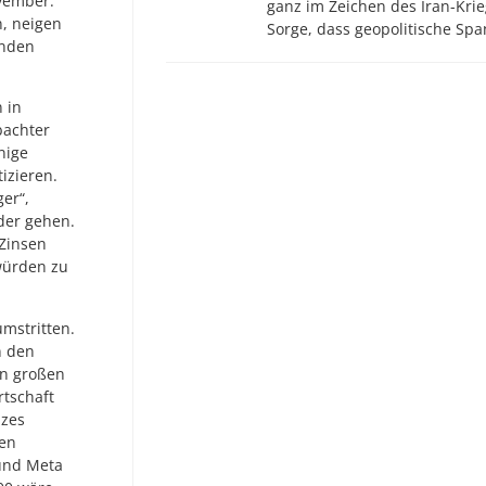
vember.
ganz im Zeichen des Iran-Krie
n, neigen
Sorge, dass geopolitische S
enden
 in
bachter
nige
izieren.
er“,
der gehen.
 Zinsen
 würden zu
umstritten.
n den
en großen
tschaft
izes
gen
und Meta