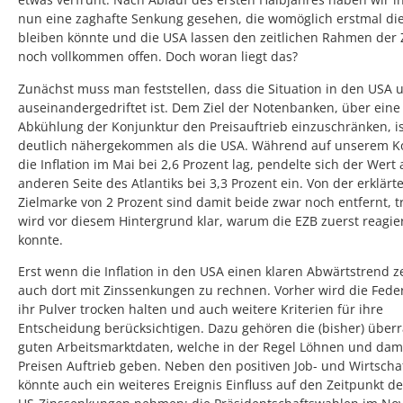
nun eine zaghafte Senkung gesehen, die womöglich erstmal die
bleiben könnte und die USA lassen den zeitlichen Rahmen der
noch vollkommen offen. Doch woran liegt das?
Zunächst muss man feststellen, dass die Situation in den USA
auseinandergedriftet ist. Dem Ziel der Notenbanken, über eine
Abkühlung der Konjunktur den Preisauftrieb einzuschränken, i
deutlich nähergekommen als die USA. Während auf unserem K
die Inflation im Mai bei 2,6 Prozent lag, pendelte sich der Wert 
anderen Seite des Atlantiks bei 3,3 Prozent ein. Von der erklärt
Zielmarke von 2 Prozent sind damit beide zwar noch entfernt, 
wird vor diesem Hintergrund klar, warum die EZB zuerst reagie
konnte.
Erst wenn die Inflation in den USA einen klaren Abwärtstrend zei
auch dort mit Zinssenkungen zu rechnen. Vorher wird die Fede
ihr Pulver trocken halten und auch weitere Kriterien für ihre
Entscheidung berücksichtigen. Dazu gehören die (bisher) über
guten Arbeitsmarktdaten, welche in der Regel Löhnen und dami
Preisen Auftrieb geben. Neben den positiven Job- und Wirtscha
könnte auch ein weiteres Ereignis Einfluss auf den Zeitpunkt de