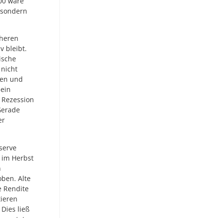
00 wäre
, sondern
öheren
v bleibt.
ische
 nicht
den und
 ein
e Rezession
Gerade
er
serve
 im Herbst
n
ben. Alte
e Rendite
tieren
Dies ließ