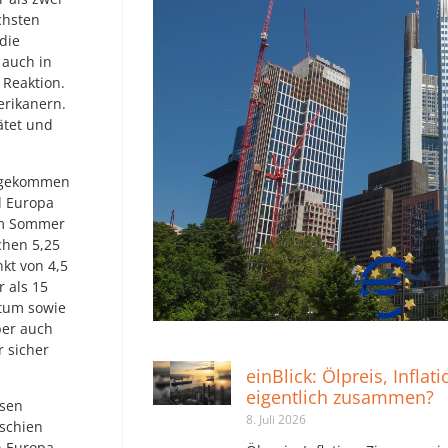
chsten
die
 auch in
 Reaktion.
erikanern.
ätet und
angekommen
d Europa
um Sommer
chen 5,25
kt von 4,5
 als 15
stum sowie
ber auch
r sicher
einBlick: Ölpreis, Inflat
eigentlich zusammen?
nsen
8. Juli 2026
 schien
n Europa